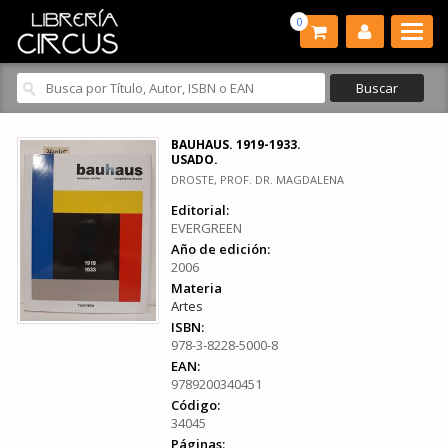
0
BAUHAUS. 1919-1933.
USADO.
DROSTE, PROF. DR. MAGDALENA
Editorial:
EVERGREEN
Año de edición:
2006
Materia
Artes
ISBN:
978-3-8228-5000-8
EAN:
9789200340451
Código:
34045
Páginas: