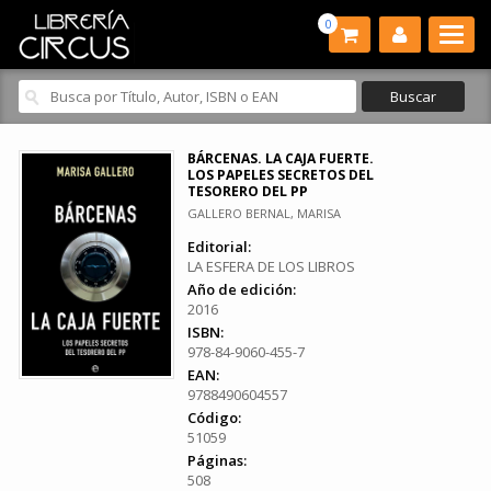
0
BÁRCENAS. LA CAJA FUERTE.
LOS PAPELES SECRETOS DEL
TESORERO DEL PP
GALLERO BERNAL, MARISA
Editorial:
LA ESFERA DE LOS LIBROS
Año de edición:
2016
ISBN:
978-84-9060-455-7
EAN:
9788490604557
Código:
51059
Páginas:
508