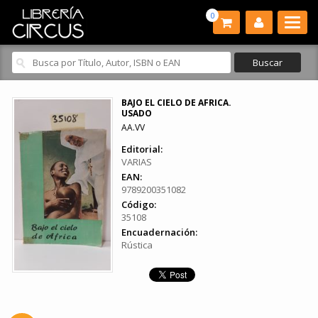
0
BAJO EL CIELO DE AFRICA.
USADO
AA.VV
Editorial:
VARIAS
EAN:
9789200351082
Código:
35108
Encuadernación:
Rústica