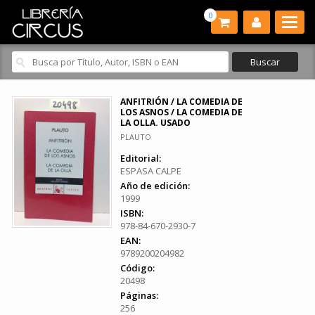
0
ANFITRIÓN / LA COMEDIA DE
LOS ASNOS / LA COMEDIA DE
LA OLLA. USADO
PLAUTO
Editorial:
ESPASA CALPE
Año de edición:
1999
ISBN:
978-84-670-2930-7
EAN:
9789200204982
Código:
20498
Páginas:
256