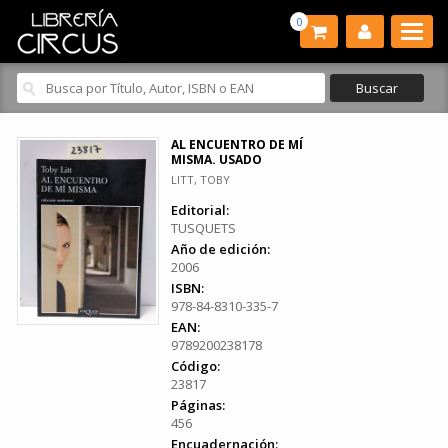
0
AL ENCUENTRO DE MÍ
MISMA. USADO
LITT, TOBY
Editorial:
TUSQUETS
Año de edición:
2006
ISBN:
978-84-8310-335-7
EAN:
9789200238178
Código:
23817
Páginas:
456
Encuadernación: