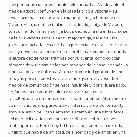
diez personas cuidadosamente seleccionadas. Así, durante el
mes de agosto, confluyen en la casa la propia Victoria y su
novio; Simona, su editora, y su marido; Fleur, la hermana de
Victoria; Alan, un intelectual marginal; Ingrid, amiga de Victoria,
con su marido Henry y su hija Edith; Cecile, una mujer fascinante
de la que Victoria espera ser su mejor amiga, y Marcia, una
joven incapacitada de color. La experiencia de esta disparatada
reality-novel puede empezar. Los problemas empiezan cuando
la autora decide hacer trampas por su cuenta, como colocar
cámaras de vigilancia en las habitaciones de la casa. Además, la
manipuladora se enfrentará a la creciente indignación de unos
cobayas poco dispuestos a respetar el guión; el acoso de los
medios de comunicación se hace insufrible y, por si fuera poco,
un fantasma de verdad pulula a sus anchas por la
casa.Redactado en forma de manuscrito anotado, Al encuentro
de mí misma es una parodia divertidísima y cruel de los reality
shows al estilo de Gran Hermano. Es también una sátira feroz
del mundo literario y una brillante reflexión sobre la novela
contemporánea. Pero Toby Litt ha escrito, por encima de todo,
un libro que habla de amistad, de sinceridad y de amor, en una