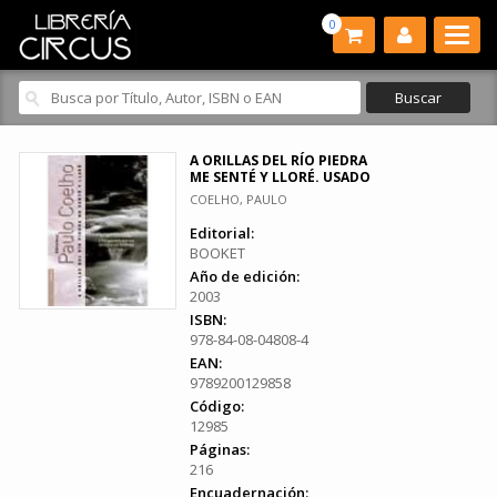
0
A ORILLAS DEL RÍO PIEDRA
ME SENTÉ Y LLORÉ. USADO
COELHO, PAULO
Editorial:
BOOKET
Año de edición:
2003
ISBN:
978-84-08-04808-4
EAN:
9789200129858
Código:
12985
Páginas:
216
Encuadernación: