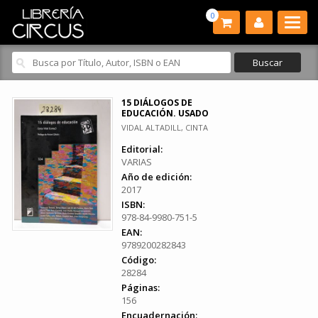
0
15 DIÁLOGOS DE
EDUCACIÓN. USADO
VIDAL ALTADILL, CINTA
Editorial:
VARIAS
Año de edición:
2017
ISBN:
978-84-9980-751-5
EAN:
9789200282843
Código:
28284
Páginas:
156
Encuadernación: