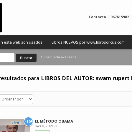
Contacto
967615982
 en esta web son usados
Libros NUEVOS por www.libroscircus.com
Búsqueda avanzada
resultados para
LIBROS DEL AUTOR: swam rupert 
EL MÉTODO OBAMA
-10%
SWAM,RUPERT L.