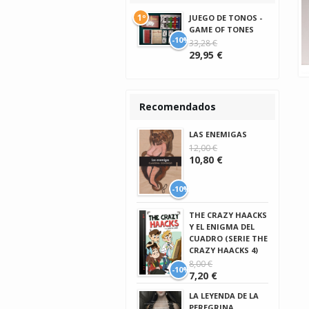
1º
JUEGO DE TONOS -
GAME OF TONES
-10%
33,28 €
29,95 €
Recomendados
LAS ENEMIGAS
12,00 €
10,80 €
-10%
THE CRAZY HAACKS
Y EL ENIGMA DEL
CUADRO (SERIE THE
CRAZY HAACKS 4)
8,00 €
-10%
7,20 €
LA LEYENDA DE LA
PEREGRINA