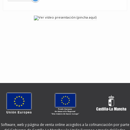
Software, web y página de venta online acogidos a la cofinanciación por parte