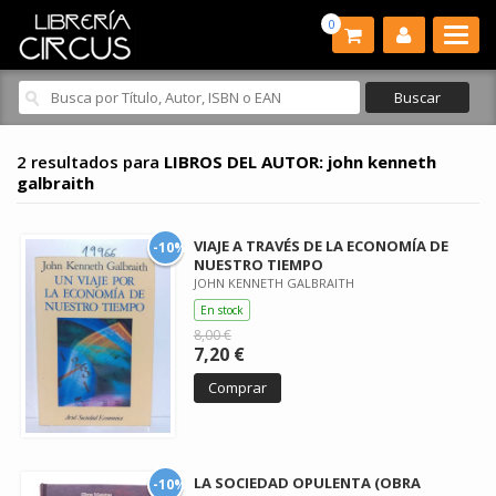
0
2 resultados para
LIBROS DEL AUTOR: john kenneth
galbraith
VIAJE A TRAVÉS DE LA ECONOMÍA DE
-10%
NUESTRO TIEMPO
JOHN KENNETH GALBRAITH
En stock
8,00 €
7,20 €
Comprar
LA SOCIEDAD OPULENTA (OBRA
-10%